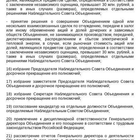
долей, являющихся предметом сделки, определенная в соответствии
с заключением независимого оценщика, превышает 30 млн. рублей, а
также в иных случаях (размерах), определяемых отдельными
решениями Наблюдательного Совета Объединения;
- принятие решения о совершении Объединением одной или
нескольких взаимосвязанных сделок по отчуждению, передаче в залог
или иному обременению акций и долей дочерних и зависимых
обществ Объединения, не занимающихся производством, передачей,
диспетчированием, распределением и сбытом электрической и
тепловой энергии, в случае, если рыночная стоимость акций или
долей, являющихся предметом сделки, определенная в соответствии
с заключением независимого оценщика, превышает 30 млн. рублей, а
также в иных случаях (размерах), определяемых отдельными
решениями Наблюдательного Совета Объединения;
16) избрание Председателя Наблюдательного Совета Объединения и
досрочное прекращение его полномочий;
17) избрание заместителя Председателя Наблюдательного Совета
Объединения и досрочное прекращение его полномочий;
18) избрание Секретаря Наблюдательного Совета Объединения и
досрочное прекращение его полномочий;
19) согласование кандидатур на отдельные должности Объединения,
определяемые Наблюдательным Советом Объединения;
20) привлечение к дисциплинарной ответственности Генерального
директора Объединения и его поощрение в соответствии с трудовым
законодательством Российской Федерации;
21) рассмотрение отчетов Генерального директора о деятельности