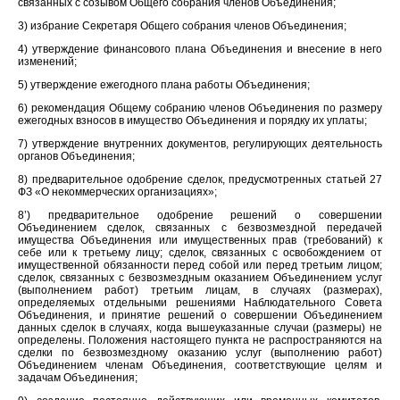
связанных с созывом Общего собрания членов Объединения;
3) избрание Секретаря Общего собрания членов Объединения;
4) утверждение финансового плана Объединения и внесение в него
изменений;
5) утверждение ежегодного плана работы Объединения;
6) рекомендация Общему собранию членов Объединения по размеру
ежегодных взносов в имущество Объединения и порядку их уплаты;
7) утверждение внутренних документов, регулирующих деятельность
органов Объединения;
8) предварительное одобрение сделок, предусмотренных статьей 27
ФЗ «О некоммерческих организациях»;
8’) предварительное одобрение решений о совершении
Объединением сделок, связанных с безвозмездной передачей
имущества Объединения или имущественных прав (требований) к
себе или к третьему лицу; сделок, связанных с освобождением от
имущественной обязанности перед собой или перед третьим лицом;
сделок, связанных с безвозмездным оказанием Объединением услуг
(выполнением работ) третьим лицам, в случаях (размерах),
определяемых отдельными решениями Наблюдательного Совета
Объединения, и принятие решений о совершении Объединением
данных сделок в случаях, когда вышеуказанные случаи (размеры) не
определены. Положения настоящего пункта не распространяются на
сделки по безвозмездному оказанию услуг (выполнению работ)
Объединением членам Объединения, соответствующие целям и
задачам Объединения;