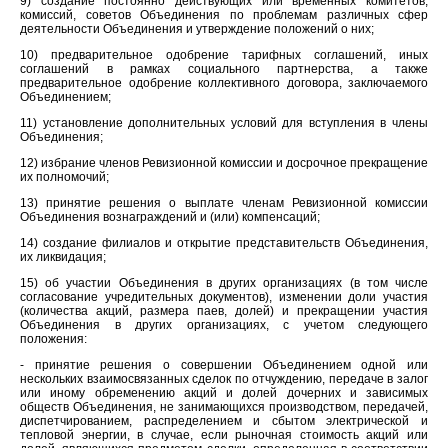
9) создание постоянно действующих или временных комитетов,
комиссий, советов Объединения по проблемам различных сфер
деятельности Объединения и утверждение положений о них;
10) предварительное одобрение тарифных соглашений, иных
соглашений в рамках социального партнерства, а также
предварительное одобрение коллективного договора, заключаемого
Объединением;
11) установление дополнительных условий для вступления в члены
Объединения;
12) избрание членов Ревизионной комиссии и досрочное прекращение
их полномочий;
13) принятие решения о выплате членам Ревизионной комиссии
Объединения вознаграждений и (или) компенсаций;
14) создание филиалов и открытие представительств Объединения,
их ликвидация;
15) об участии Объединения в других организациях (в том числе
согласование учредительных документов), изменении доли участия
(количества акций, размера паев, долей) и прекращении участия
Объединения в других организациях, с учетом следующего
положения:
- принятие решения о совершении Объединением одной или
нескольких взаимосвязанных сделок по отчуждению, передаче в залог
или иному обременению акций и долей дочерних и зависимых
обществ Объединения, не занимающихся производством, передачей,
диспетчированием, распределением и сбытом электрической и
тепловой энергии, в случае, если рыночная стоимость акций или