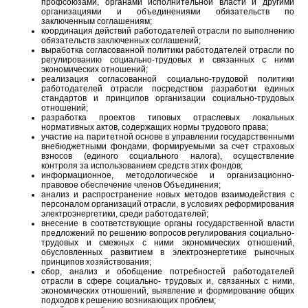
профсоюзами, органами исполнительной власти и другими
организациями и объединениями обязательств по
заключенным соглашениям;
координация действий работодателей отрасли по выполнению
обязательств заключенных соглашений;
выработка согласованной политики работодателей отрасли по
регулированию социально-трудовых и связанных с ними
экономических отношений;
реализация согласованной социально-трудовой политики
работодателей отрасли посредством разработки единых
стандартов и принципов организации социально-трудовых
отношений;
разработка проектов типовых отраслевых локальных
нормативных актов, содержащих нормы трудового права;
участие на паритетной основе в управлении государственными
внебюджетными фондами, формируемыми за счет страховых
взносов (единого социального налога), осуществление
контроля за использованием средств этих фондов;
информационное, методологическое и организационно-
правовое обеспечение членов Объединения;
анализ и распространение новых методов взаимодействия с
персоналом организаций отрасли, в условиях реформирования
электроэнергетики, среди работодателей;
внесение в соответствующие органы государственной власти
предложений по решению вопросов регулирования социально-
трудовых и смежных с ними экономических отношений,
обусловленных развитием в электроэнергетике рыночных
принципов хозяйствования;
сбор, анализ и обобщение потребностей работодателей
отрасли в сфере социально- трудовых и, связанных с ними,
экономических отношений, выявление и формирование общих
подходов к решению возникающих проблем;