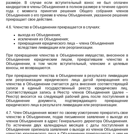
размере. В случае если вступительный взнос не был оплачен
кандидатом в члены Объединения в полном размере в течение одного
года с момента принятия решения Общего собрания членов
Объединения о его приеме в члены Объединения, указанное решение
прекращает свое действие.
4.6. Членство в Объединении прекращается в случаях:
выхода из Объединения;
исключения из Объединения;
прекращения юридического лица – члена Объединения
вследствие ликвидации или реорганизации.
При прекращении членства в Объединении имущество, внесенное в
Объединение юридическим лицом, прекратившем членство в
Объединении, в том числе вступительный, членские и целевые
взносы, не возвращаются.
При прекращении членства в Объединении в результате ликвидации
или реорганизации юридического лица датой прекращения его
членства в Объединении считается дата внесения соответствующей
записи в единый государственный реестр юридических лиц.
Соответствующая запись в Реестр членов Объединения (далее –
Реестр) вносится на следующий рабочий день после поступления в
Объединение документа, подтверждающего прекращение
юридического лица в результате ликвидации или реорганизации.
4.7. Член Объединения может по своему усмотрению прекратить свое
членство в Объединении, подав письменное заявление о выходе из
членов Объединения в адрес Генерального директора Объединения.
По истечении двух календарных месяцев с даты поступления в
Объединение оригинала заявления о выходе из членов Объединения
членство юридического лица в Объединении прекращается, о чем не