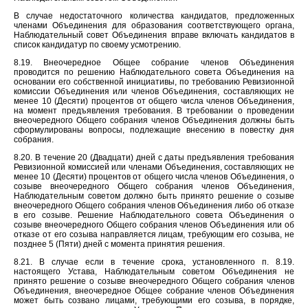
В случае недостаточного количества кандидатов, предложенных
членами Объединения для образования соответствующего органа,
Наблюдательный совет Объединения вправе включать кандидатов в
список кандидатур по своему усмотрению.
8.19. Внеочередное Общее собрание членов Объединения
проводится по решению Наблюдательного совета Объединения на
основании его собственной инициативы, по требованию Ревизионной
комиссии Объединения или членов Объединения, составляющих не
менее 10 (Десяти) процентов от общего числа членов Объединения,
на момент предъявления требования. В требовании о проведении
внеочередного Общего собрания членов Объединения должны быть
сформулированы вопросы, подлежащие внесению в повестку дня
собрания.
8.20. В течение 20 (Двадцати) дней с даты предъявления требования
Ревизионной комиссией или членами Объединения, составляющих не
менее 10 (Десяти) процентов от общего числа членов Объединения, о
созыве внеочередного Общего собрания членов Объединения,
Наблюдательным советом должно быть принято решение о созыве
внеочередного Общего собрания членов Объединения либо об отказе
в его созыве. Решение Наблюдательного совета Объединения о
созыве внеочередного Общего собрания членов Объединения или об
отказе от его созыва направляется лицам, требующим его созыва, не
позднее 5 (Пяти) дней с момента принятия решения.
8.21. В случае если в течение срока, установленного п. 8.19.
настоящего Устава, Наблюдательным советом Объединения не
принято решение о созыве внеочередного Общего собрания членов
Объединения, внеочередное Общее собрание членов Объединения
может быть созвано лицами, требующими его созыва, в порядке,