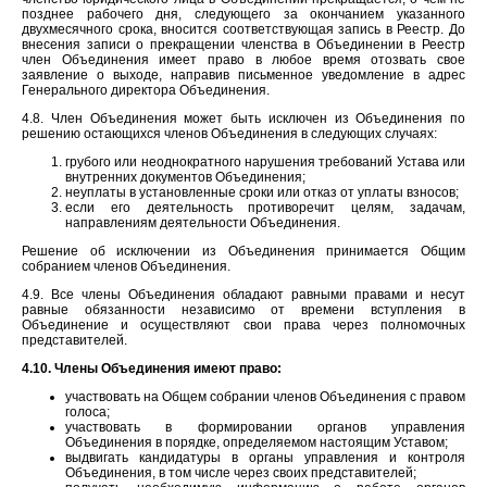
позднее рабочего дня, следующего за окончанием указанного
двухмесячного срока, вносится соответствующая запись в Реестр. До
внесения записи о прекращении членства в Объединении в Реестр
член Объединения имеет право в любое время отозвать свое
заявление о выходе, направив письменное уведомление в адрес
Генерального директора Объединения.
4.8. Член Объединения может быть исключен из Объединения по
решению остающихся членов Объединения в следующих случаях:
грубого или неоднократного нарушения требований Устава или
внутренних документов Объединения;
неуплаты в установленные сроки или отказ от уплаты взносов;
если его деятельность противоречит целям, задачам,
направлениям деятельности Объединения.
Решение об исключении из Объединения принимается Общим
собранием членов Объединения.
4.9. Все члены Объединения обладают равными правами и несут
равные обязанности независимо от времени вступления в
Объединение и осуществляют свои права через полномочных
представителей.
4.10. Члены Объединения имеют право:
участвовать на Общем собрании членов Объединения с правом
голоса;
участвовать в формировании органов управления
Объединения в порядке, определяемом настоящим Уставом;
выдвигать кандидатуры в органы управления и контроля
Объединения, в том числе через своих представителей;