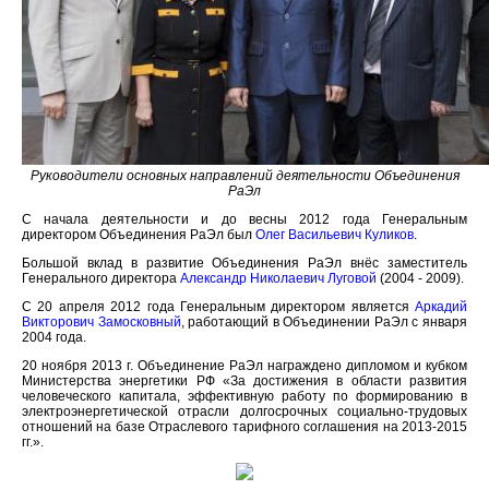
Руководители основных направлений деятельности Объединения
РаЭл
С начала деятельности и до весны 2012 года Генеральным
директором Объединения РаЭл был
Олег Васильевич Куликов
.
Большой вклад в развитие Объединения РаЭл внёс заместитель
Генерального директора
Александр Николаевич Луговой
(2004 - 2009).
С 20 апреля 2012 года Генеральным директором является
Аркадий
Викторович Замосковный
, работающий в Объединении РаЭл с января
2004 года.
20 ноября 2013 г. Объединение РаЭл награждено дипломом и кубком
Министерства энергетики РФ «За достижения в области развития
человеческого капитала, эффективную работу по формированию в
электроэнергетической отрасли долгосрочных социально-трудовых
отношений на базе Отраслевого тарифного соглашения на 2013-2015
гг.».